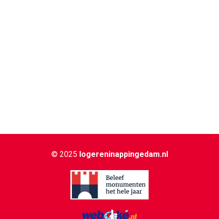
© 2025
logereninappingedam.nl